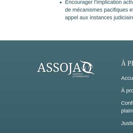
Encourager l’implication act
de mécanismes pacifiques et
appel aux instances judiciair
À P
Accu
À pr
Confi
plain
Justi