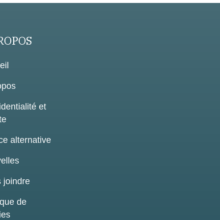
ROPOS
eil
opos
dentialité et
te
ce alternative
elles
 joindre
ique de
ies