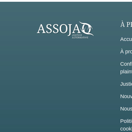
À P
Accu
À pr
Confi
plain
Justi
Nouv
Nous
Polit
cook