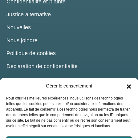
Confidentialité et plainte
Justice alternative
Nouvelles
Nous joindre
Politique de cookies
Déclaration de confidentialité
Gérer le consentement
Pour offrir les meilleures expériences, nous utilisons des technologies
telles que les cookies pour stocker et/ou accéder aux informations des
COORDONNÉES
appareils. Le fait de consentir à ces technologies nous permettra de traiter
des données telles que le comportement de navigation ou les ID uniques
sur ce site. Le fait de ne pas consentir ou de retirer son consentement peut
209, chemin de la Grande-Côte Boisbriand,
avoir un effet négatif sur certaines caractéristiques et fonctions.
(Québec) J7G 1B6