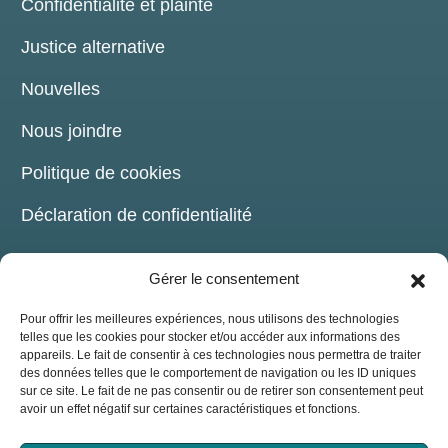
Confidentialité et plainte
Justice alternative
Nouvelles
Nous joindre
Politique de cookies
Déclaration de confidentialité
Gérer le consentement
Pour offrir les meilleures expériences, nous utilisons des technologies
telles que les cookies pour stocker et/ou accéder aux informations des
COORDONNÉES
appareils. Le fait de consentir à ces technologies nous permettra de traiter
des données telles que le comportement de navigation ou les ID uniques
sur ce site. Le fait de ne pas consentir ou de retirer son consentement peut
209, chemin de la Grande-Côte Boisbriand,
avoir un effet négatif sur certaines caractéristiques et fonctions.
(Québec) J7G 1B6