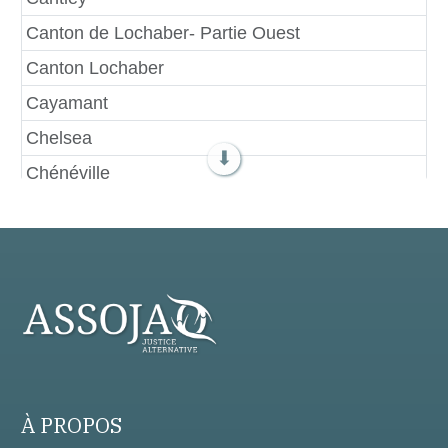
Canton de Lochaber- Partie Ouest
Canton Lochaber
Cayamant
Chelsea
⬇
Chénéville
Chichester
Clarendon
Déléage
Denholm
Duhamel
Egan-Sud
Fassett
À PROPOS