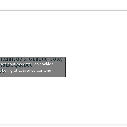
hemin de la Grande-Côte,
quez pour accepter les cookies
riand, Québec
B6
rketing et activer ce contenu