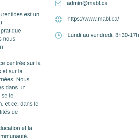
admin@mabl.ca
urentides est un
https://www.mabl.ca/
u
 pratique
Lundi au vendredi: 8h30-17h
us nous
on
ce centrée sur la
 et sur la
ernées. Nous
es dans un
 se le
n, et ce, dans le
lités de
ducation et la
communauté.