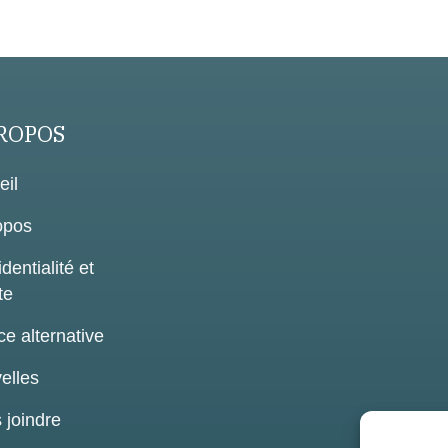
ROPOS
eil
opos
dentialité et
te
ce alternative
elles
 joindre