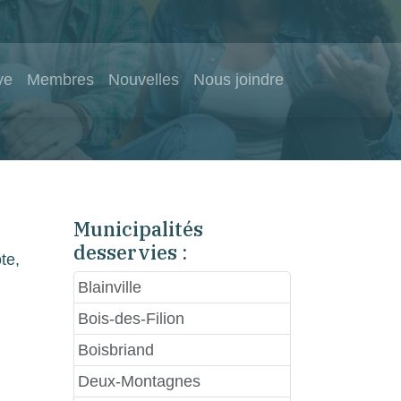
ve
Membres
Nouvelles
Nous joindre
Municipalités
desservies :
te,
Blainville
Bois-des-Filion
Boisbriand
Deux-Montagnes