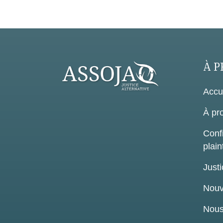
À P
Accu
À pr
Confi
plain
Justi
Nouv
Nous