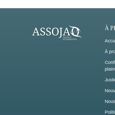
À P
Accu
À pr
Confi
plain
Justi
Nouv
Nous
Polit