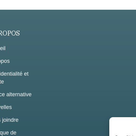
ROPOS
eil
opos
dentialité et
te
ce alternative
elles
 joindre
ique de