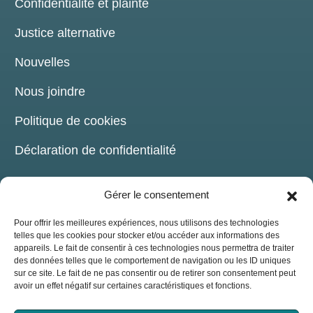
Confidentialité et plainte
Justice alternative
Nouvelles
Nous joindre
Politique de cookies
Déclaration de confidentialité
Gérer le consentement
Pour offrir les meilleures expériences, nous utilisons des technologies
telles que les cookies pour stocker et/ou accéder aux informations des
COORDONNÉES
appareils. Le fait de consentir à ces technologies nous permettra de traiter
des données telles que le comportement de navigation ou les ID uniques
sur ce site. Le fait de ne pas consentir ou de retirer son consentement peut
209, chemin de la Grande-Côte Boisbriand,
avoir un effet négatif sur certaines caractéristiques et fonctions.
(Québec) J7G 1B6