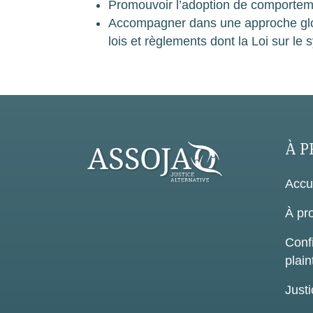
Promouvoir l’adoption de comporteme
Accompagner dans une approche globa
lois et règlements dont la Loi sur l
À P
Accu
À pr
Confi
plain
Justi