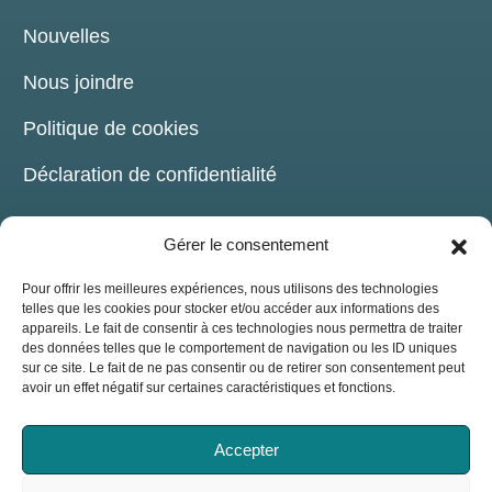
Nouvelles
Nous joindre
Politique de cookies
Déclaration de confidentialité
Gérer le consentement
Pour offrir les meilleures expériences, nous utilisons des technologies
telles que les cookies pour stocker et/ou accéder aux informations des
COORDONNÉES
appareils. Le fait de consentir à ces technologies nous permettra de traiter
des données telles que le comportement de navigation ou les ID uniques
sur ce site. Le fait de ne pas consentir ou de retirer son consentement peut
209, chemin de la Grande-Côte Boisbriand,
avoir un effet négatif sur certaines caractéristiques et fonctions.
(Québec) J7G 1B6
514-816-7176
Accepter
info@assojaq.org