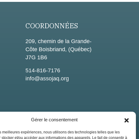
COORDONNÉES
209, chemin de la Grande-
Côte Boisbriand, (Québec)
J7G 1B6
514-816-7176
info@assojaq.org
Gérer le consentement
les meilleures expériences, nous utilisons des technologies telles que les
 stocker et/ou accéder aux informations des appareils. Le fait de consentir à