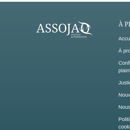
À P
Accu
À pr
Confi
plain
Justi
Nouv
Nous
Polit
cook