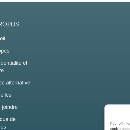
ROPOS
eil
opos
dentialité et
te
ce alternative
elles
 joindre
ique de
Pour offrir 
ies
cookies pour