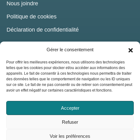
Nous joindre
Politique de cookies
Déclaration de confidentialité
Gérer le consentement
Pour offrir les meilleures expériences, nous utilisons des technologies
telles que les cookies pour stocker et/ou accéder aux informations des
COORDONNÉES
appareils. Le fait de consentir à ces technologies nous permettra de traiter
des données telles que le comportement de navigation ou les ID uniques
sur ce site. Le fait de ne pas consentir ou de retirer son consentement peut
209, chemin de la Grande-Côte Boisbriand,
avoir un effet négatif sur certaines caractéristiques et fonctions.
(Québec) J7G 1B6
514-816-7176
Accepter
info@assojaq.org
Refuser
Voir les préférences