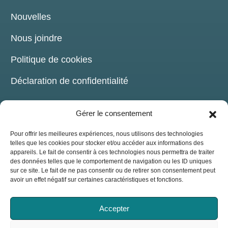
Nouvelles
Nous joindre
Politique de cookies
Déclaration de confidentialité
Gérer le consentement
Pour offrir les meilleures expériences, nous utilisons des technologies
telles que les cookies pour stocker et/ou accéder aux informations des
COORDONNÉES
appareils. Le fait de consentir à ces technologies nous permettra de traiter
des données telles que le comportement de navigation ou les ID uniques
sur ce site. Le fait de ne pas consentir ou de retirer son consentement peut
209, chemin de la Grande-Côte Boisbriand,
avoir un effet négatif sur certaines caractéristiques et fonctions.
(Québec) J7G 1B6
514-816-7176
Accepter
info@assojaq.org